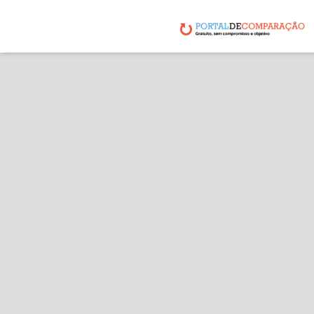
Agradece
Com base nos cri
elevador de esca
entrará 
Esta visita é nec
será inst