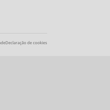
uitos?
ade
Declaração de cookies
a e compare
çamentos