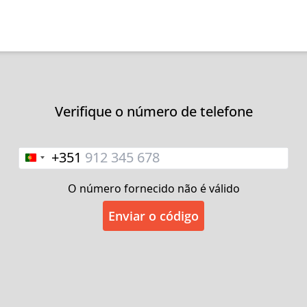
Verifique o número de telefone
+351
mos por nos ter fornecido estas informações ad
térios que indicou, selecionámos fornecedores
O número fornecido não é válido
das é um produto feito à medida. O nosso fornec
Enviar o código
em contacto consigo para marcar uma visita ao d
Por que razão a visita ao domicílio é importante
essária para tirar as medidas da escada onde o e
alado. A visita ao domicílio é gratuita e sem co