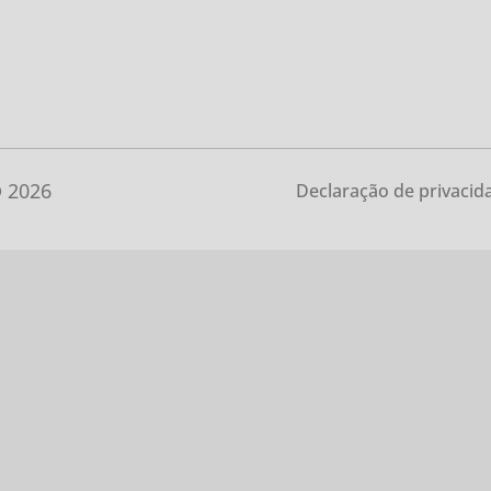
recebe os seus orçamentos grat
©
2026
Declaração de privacid
u pedido
Receb
Ligamos-lhe para confirmar
or
Entraremos brevemente
algumas