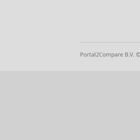
Como 
Portal2Compare B.V. 
Preencha o se
Responda a 