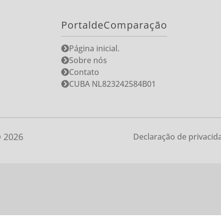
PortaldeComparação
Página inicial.
Sobre nós
Contato
CUBA NL823242584B01
©
2026
Declaração de privacid