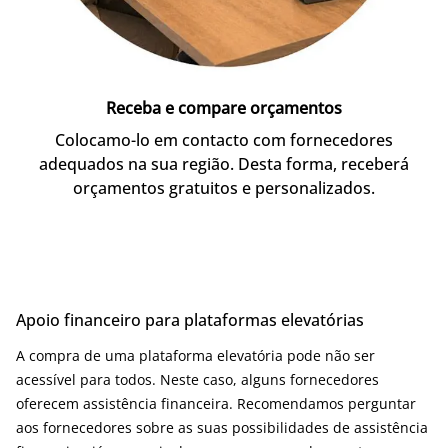
Receba e compare orçamentos
Colocamo-lo em contacto com fornecedores
adequados na sua região. Desta forma, receberá
orçamentos gratuitos e personalizados.
Apoio financeiro para plataformas elevatórias
A compra de uma plataforma elevatória pode não ser
acessível para todos. Neste caso, alguns fornecedores
oferecem assistência financeira. Recomendamos perguntar
aos fornecedores sobre as suas possibilidades de assistência