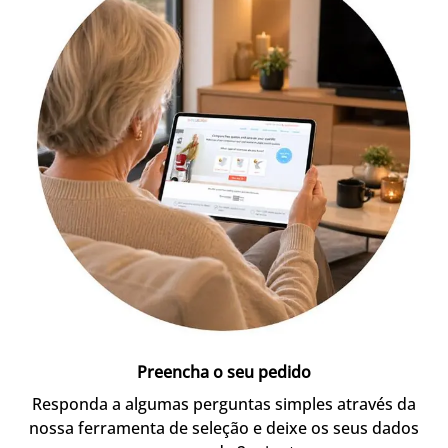
Preencha o seu pedido
Responda a algumas perguntas simples através da
nossa ferramenta de seleção e deixe os seus dados