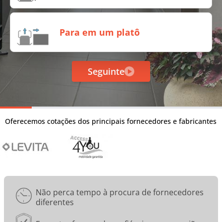
Obtenha ofertas adequadas
para a sua plataforma
elevatória!
Para em um platô
Edifício
Exterior
Mais de 1,3m
Apelido
Em que área de código postal está à procura
Seguinte
Seguinte
Seguinte
Seguinte
Anterior
Anterior
Anterior
dos melhores fornecedores?
Telefone
Código postal
Email
Oferecemos cotações dos principais fornecedores e fabricantes
Seguinte
Enviar
gratuito e sem compromisso
Não perca tempo à procura de fornecedores
Anterior
diferentes