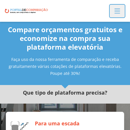
Open m
Compare orçamentos gratuitos e
economize na compra sua
plataforma elevatória
Faça uso da nossa ferramenta de comparação e receba
gratuitamente várias cotações de plataformas elevatórias.
Poupe até 30%!
Onde a plataforma deve ser instalada?
Obtenha ofertas adequadas para a sua
Onde a plataforma deve ser usada?
Que tipo de plataforma precisa?
Por favor aguarde um momento
Que altura deve ser superada?
Preencha os seus dados e procuraremos
plataforma elevatória!
o melhor fornecedor na sua região.
Para uma escada
Casa
Interior
Menos de 1,3m