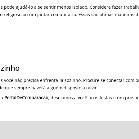
ais pode ajudá-lo a se sentir menos isolado. Considere fazer trabalh
to religioso ou um jantar comunitário. Essas são ótimas maneiras 
ozinho
mas você não precisa enfrentá-la sozinho. Procure se conectar com os
de que sempre haverá alguém disposto a ouvir.
da
PortalDeComparacao
, desejamos a você boas festas e um prósp