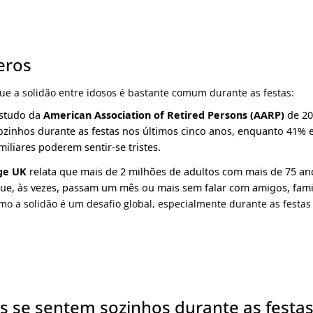
eros
e a solidão entre idosos é bastante comum durante as festas:
studo da
American Association of Retired Persons (AARP)
de 20
sozinhos durante as festas nos últimos cinco anos, enquanto 41
iliares poderem sentir-se tristes.
ge UK
relata que mais de 2 milhões de adultos com mais de 75 an
ue, às vezes, passam um mês ou mais sem falar com amigos, famil
 a solidão é um desafio global, especialmente durante as festas 
s se sentem sozinhos durante as festa